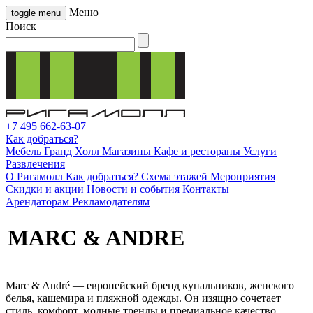
Меню
toggle menu
Поиск
+7 495 662-63-07
Как добраться?
Мебель Гранд Холл
Магазины
Кафе и рестораны
Услуги
Развлечения
О Ригамолл
Как добраться?
Схема этажей
Мероприятия
Скидки и акции
Новости и события
Контакты
Арендаторам
Рекламодателям
MARC & ANDRE
Marc & André — европейский бренд купальников, женского
белья, кашемира и пляжной одежды. Он изящно сочетает
стиль, комфорт, модные тренды и премиальное качество.