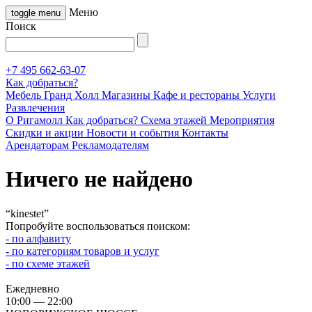
Меню
toggle menu
Поиск
+7 495 662-63-07
Как добраться?
Мебель Гранд Холл
Магазины
Кафе и рестораны
Услуги
Развлечения
О Ригамолл
Как добраться?
Схема этажей
Мероприятия
Скидки и акции
Новости и события
Контакты
Арендаторам
Рекламодателям
Ничего не найдено
“kinestet”
Попробуйте воспользоваться поиском:
- по алфавиту
- по категориям товаров и услуг
- по схеме этажей
Ежедневно
10:00
—
22:00